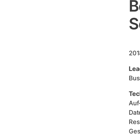
B
S
201
Lea
Bus
Tec
Auf
Dat
Res
Ges