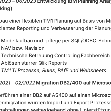
2023 – 06/2023
Entwicklung IBM Planning Analy
king)
bau einer flexiblen TM1 Planung auf Basis von M
izientes Reporting und Verbesserung der Planun
Modellaufbau und -pflege per SQL/ODBC-Schnit
NAV bzw. Navision
Technische Betreuung Controlling Fachbereich
Ablösen starrer Qlik Reports
TM1 TI Prozesse, Rules, PAfE und Websheets
2021 – 02/2022
Migration DB2/400 auf Microsof
rführen einer DB2 auf AS400 auf einen Microso
enmigration wurden Import und Export Prozesse 
habteilungen weitestgehend ohne Unterstützung