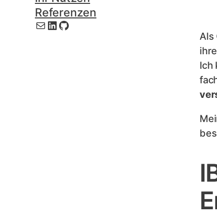
Referenzen
E-Mail
LinkedIn
GitHub
Als
ihr
Ich
fac
ver
Mei
bes
I
E