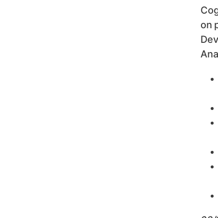
Cog
on 
Dev
Anal